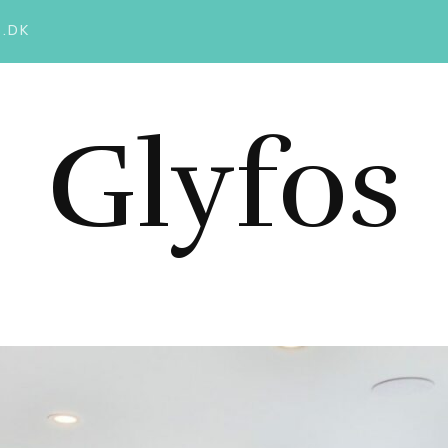
.DK
Glyfos