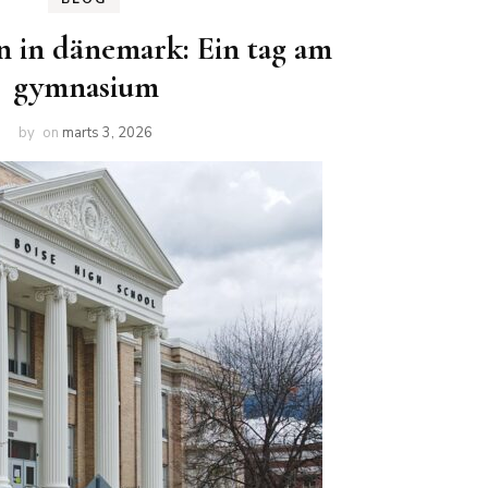
n in dänemark: Ein tag am
gymnasium
by
on
marts 3, 2026