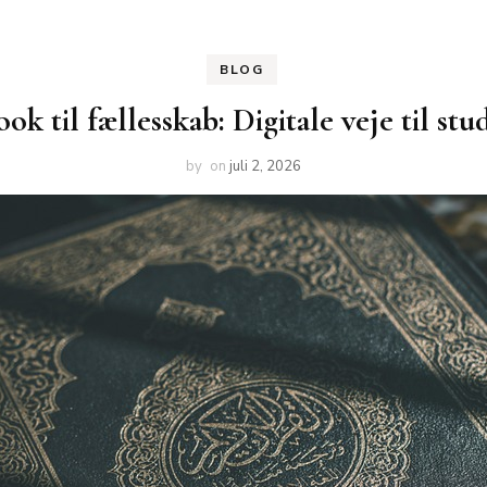
BLOG
ok til fællesskab: Digitale veje til st
by
on
juli 2, 2026