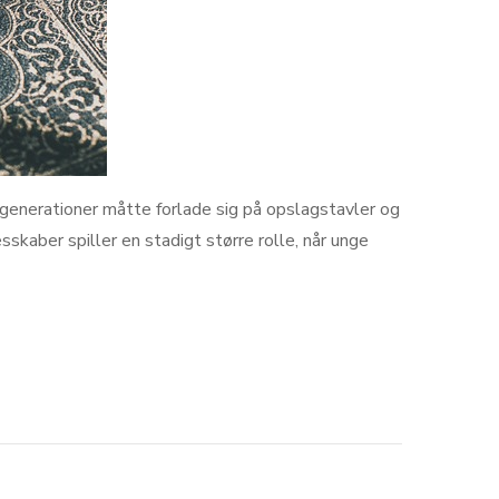
e generationer måtte forlade sig på opslagstavler og
skaber spiller en stadigt større rolle, når unge