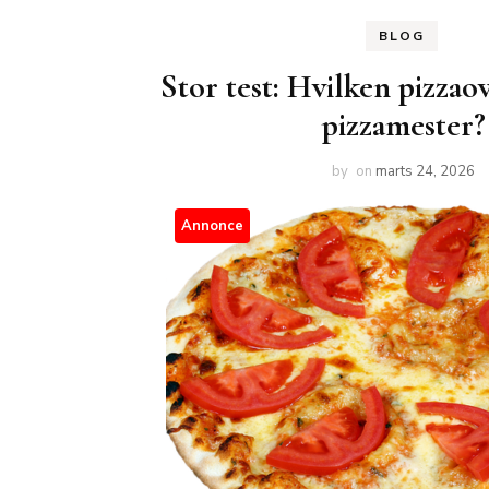
BLOG
Stor test: Hvilken pizzaov
pizzamester?
by
on
marts 24, 2026
Annonce