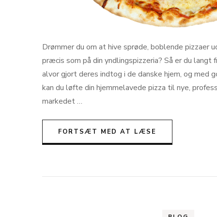
Drømmer du om at hive sprøde, boblende pizzaer u
præcis som på din yndlingspizzeria? Så er du langt f
alvor gjort deres indtog i de danske hjem, og med 
kan du løfte din hjemmelavede pizza til nye, profes
markedet …
FORTSÆT MED AT LÆSE
BLOG