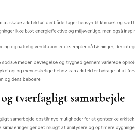
at skabe arkitektur, der både tager hensyn til klimaet og sætt
inger ikke blot energieffektive og miljøvenlige, men også inspir
ng og naturlig ventilation er eksempler på løsninger, der integr
 sociale møder, bevægelse og tryghed gennem varierede ophold
kologi og menneskelige behov, kan arkitekter bidrage til at for
ten og dens beboere.
 og tværfagligt samarbejde
gligt samarbejde opstår nye muligheder for at gentænke arkitek
imuleringer gør det muligt at analysere og optimere bygningers 