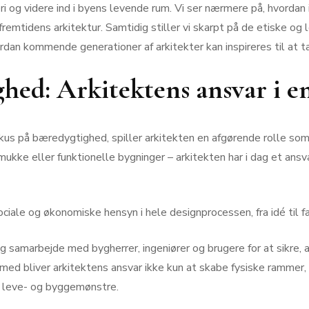
i og videre ind i byens levende rum. Vi ser nærmere på, hvordan 
 fremtidens arkitektur. Samtidig stiller vi skarpt på de etiske 
ordan kommende generationer af arkitekter kan inspireres til at 
ighed: Arkitektens ansvar i e
okus på bæredygtighed, spiller arkitekten en afgørende rolle so
mukke eller funktionelle bygninger – arkitekten har i dag et ans
iale og økonomiske hensyn i hele designprocessen, fra idé til f
samarbejde med bygherrer, ingeniører og brugere for at sikre, a
rmed bliver arkitektens ansvar ikke kun at skabe fysiske rammer
 leve- og byggemønstre.