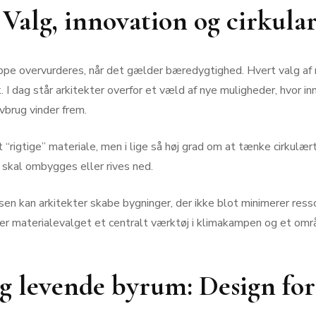
Valg, innovation og cirkular
ppe overvurderes, når det gælder bæredygtighed. Hvert valg af 
I dag står arkitekter overfor et væld af nye muligheder, hvor in
brug vinder frem.
“rigtige” materiale, men i lige så høj grad om at tænke cirkulær
g skal ombygges eller rives ned.
asen kan arkitekter skabe bygninger, der ikke blot minimerer ress
er materialevalget et centralt værktøj i klimakampen og et områd
g levende byrum: Design fo