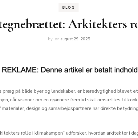
BLOG
tegnebrættet: Arkitekters r
by
on
august 29, 2025
es præg på både byer og landskaber, er bæredygtighed blevet et
tlinjen, når visioner om en grønnere fremtid skal omsættes til ko
af materialer, design og samarbejdspartnere har direkte betydni
tekters rolle i klimakampen” udforsker, hvordan arkitekter i da