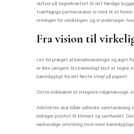
skitser på tegnebrættet til det færdige bygger
tværfaglige partnerskaber er med til at forme
retningen for udviklingen, og vi undersøger, hv
Fra vision til virkel
I en tid præget af klimaforandringer og øget f
er ikke længere tilstrækkeligt blot at tegne s
bæredygtigt fra det første strejf på papiret.
Dette indebærer at integrere miljømæssige, soc
Arkitekten skal både udfordre vanetænkning og 
bidrager positivt til klimaet og samfundet. De
nødvendige omstilling mod mere bæredygtige