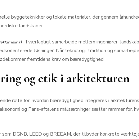
elle byggeteknikker og lokale materialer, der gennem århundrede
 nordiske landskaber.
Tværfagligt samarbejde mellem ingeniører, landskabs
dsorienterede løsninger. Når teknologi, tradition og samarbejde
 imødekommer fremtidens krav om bæredygtighed.
ring og etik i arkitekturen
gørende rolle for, hvordan bæredygtighed integreres i arkitekturen
sonomi og Paris-aftalens målsætninger sætter rammer for, hvilke
ger som DGNB, LEED og BREEAM, der tilbyder konkrete værktøje