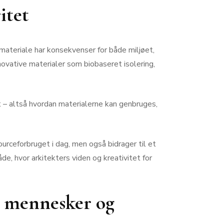
itet
materiale har konsekvenser for både miljøet,
novative materialer som biobaseret isolering,
t – altså hvordan materialerne kan genbruges,
ourceforbruget i dag, men også bidrager til et
e, hvor arkitekters viden og kreativitet for
r mennesker og