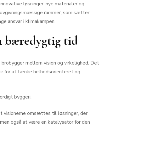
innovative løsninger, nye materialer og
og lovgivningsmæssige rammer, som sætter
tage ansvar i klimakampen.
n bæredygtig tid
m brobygger mellem vision og virkelighed. Det
var for at tænke helhedsorienteret og
ærdigt byggeri.
t visionerne omsættes til løsninger, der
, men også at være en katalysator for den