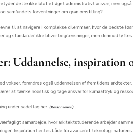
betyder dette ikke blot et øget administrativt ansvar, men også
og samfundets forventninger om grøn omstilling?
evne til at navigere i komplekse dilemmaer, hvor de bedste løsn
iver og standarder ikke bliver begrænsninger, men derimod løftes
r: Uddannelse, inspiration 
ed vokser, forandres også uddannelsen af fremtidens arkitekter.
rer at tænke holistisk og tage ansvar for klimaaftryk og ressour
ning under sadeltag her
.
ærfagligt samarbejde, hvor arkitektstuderende arbejder sammen 
ringer. Inspiration hentes både fra avanceret teknologi, naturen