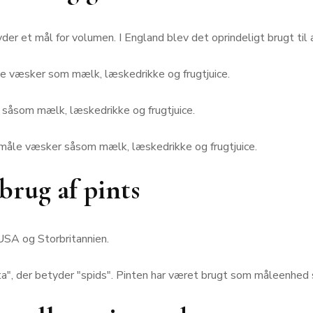
yder et mål for volumen. I England blev det oprindeligt brugt til 
le væsker som mælk, læskedrikke og frugtjuice.
 såsom mælk, læskedrikke og frugtjuice.
 måle væsker såsom mælk, læskedrikke og frugtjuice.
rug af pints
USA og Storbritannien.
cta", der betyder "spids". Pinten har været brugt som måleenhed