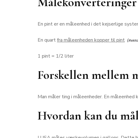
Målekonverteringer 
En pint er en måleenhed i det kejserlige syste
En quart
fra måleenheden kopper til pint
1 pint = 1/2 liter
Forskellen mellem 
Man måler ting i måleenheder. En måleenhed k
Hvordan kan du måle
I USA måles væskevolumen i gallons. Dette bet