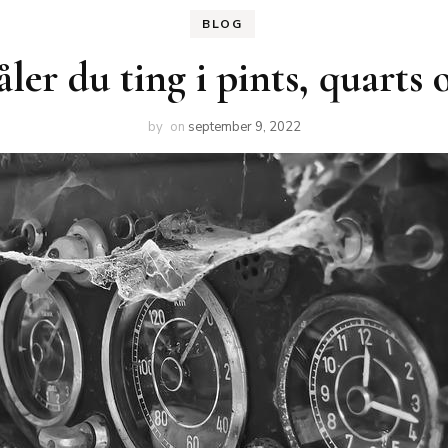
BLOG
er du ting i pints, quarts 
by
on
september 9, 2022