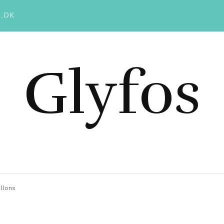
.DK
Glyfos
allons