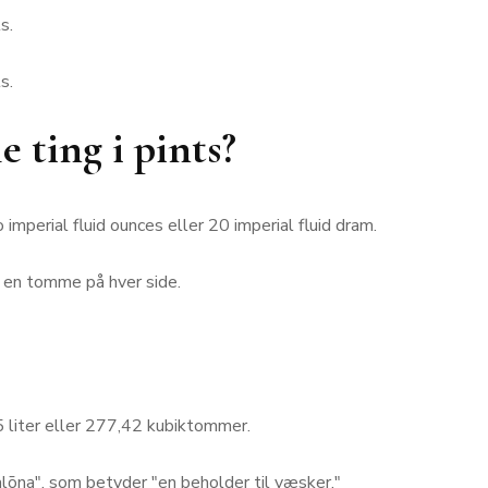
s.
s.
 ting i pints?
imperial fluid ounces eller 20 imperial fluid dram.
d en tomme på hver side.
5 liter eller 277,42 kubiktommer.
alōna", som betyder "en beholder til væsker."