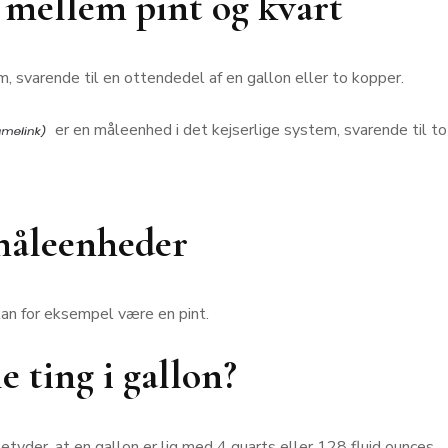
mellem pint og kvart
m, svarende til en ottendedel af en gallon eller to kopper.
er en måleenhed i det kejserlige system, svarende til to 
måleenheder
an for eksempel være en pint.
 ting i gallon?
yder, at en gallon er lig med 4 quarts eller 128 fluid ounces.