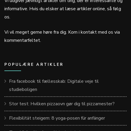
Vi udgiver jævnligt artikler om ting, der er interessante og
informative. Hvis du elsker at læse artikler online, så følg
os.
Vi vil meget gerne høre fra dig. Kom i kontakt med os via
kommentarfeltet.
POPULÆRE ARTIKLER
Fra facebook til fællesskab: Digitale veje til
studieboligen
Stor test: Hvilken pizzaovn gør dig til pizzamester?
Flexibilität steigern: 8 yoga-posen für anfänger