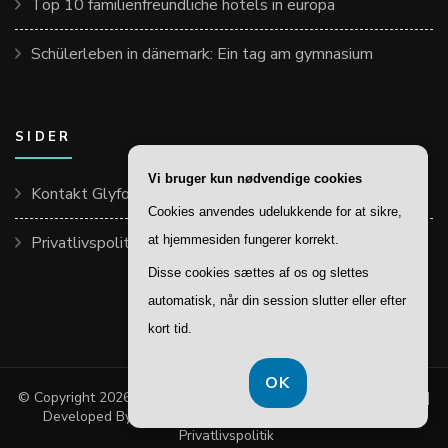
Top 10 familienfreundliche hotels in europa
Schülerleben in dänemark: Ein tag am gymnasium
SIDER
Vi bruger kun nødvendige cookies
Kontakt Glyfos.dk
Cookies anvendes udelukkende for at sikre,
Privatlivspolitik
at hjemmesiden fungerer korrekt.
Disse cookies sættes af os og slettes
automatisk, når din session slutter eller efter
kort tid.
OK
© Copyright 2026
Glyfos
. All Rights Reserved.
Fashion Lifestyle |
Developed By
Blossom Themes
. Powered by
WordPress
.
Privatlivspolitik