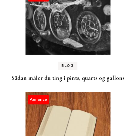
BLOG
Sådan måler du ting i pints, quarts og gallons
Annonce