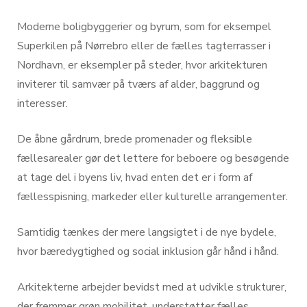
Moderne boligbyggerier og byrum, som for eksempel
Superkilen på Nørrebro eller de fælles tagterrasser i
Nordhavn, er eksempler på steder, hvor arkitekturen
inviterer til samvær på tværs af alder, baggrund og
interesser.
De åbne gårdrum, brede promenader og fleksible
fællesarealer gør det lettere for beboere og besøgende
at tage del i byens liv, hvad enten det er i form af
fællesspisning, markeder eller kulturelle arrangementer.
Samtidig tænkes der mere langsigtet i de nye bydele,
hvor bæredygtighed og social inklusion går hånd i hånd.
Arkitekterne arbejder bevidst med at udvikle strukturer,
der fremmer grøn mobilitet, understøtter fælles