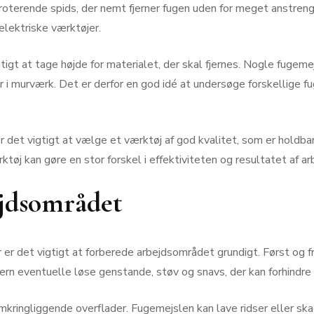
n roterende spids, der nemt fjerner fugen uden for meget anstreng
elektriske værktøjer.
t at tage højde for materialet, der skal fjernes. Nogle fugemejsle
r i murværk. Det er derfor en god idé at undersøge forskellige fu
 det vigtigt at vælge et værktøj af god kvalitet, som er holdb
ktøj kan gøre en stor forskel i effektiviteten og resultatet af ar
ejdsområdet
ger er det vigtigt at forberede arbejdsområdet grundigt. Først o
Fjern eventuelle løse genstande, støv og snavs, der kan forhindre
kringliggende overflader. Fugemejslen kan lave ridser eller skad