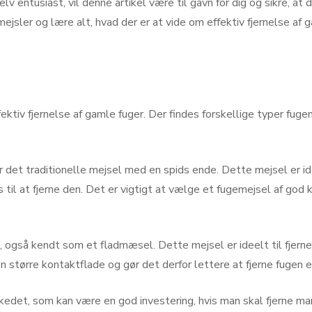
v entusiast, vil denne artikel være til gavn for dig og sikre, at d
sler og lære alt, hvad der er at vide om effektiv fjernelse af g
ektiv fjernelse af gamle fuger. Der findes forskellige typer fuge
 det traditionelle mejsel med en spids ende. Dette mejsel er idee
 til at fjerne den. Det er vigtigt at vælge et fugemejsel af god
også kendt som et fladmæsel. Dette mejsel er ideelt til fjernel
en større kontaktflade og gør det derfor lettere at fjerne fugen e
edet, som kan være en god investering, hvis man skal fjerne man