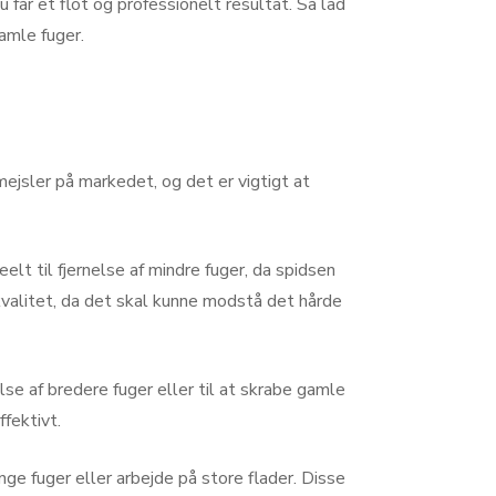
u får et flot og professionelt resultat. Så lad
amle fuger.
mejsler på markedet, og det er vigtigt at
lt til fjernelse af mindre fuger, da spidsen
 kvalitet, da det skal kunne modstå det hårde
se af bredere fuger eller til at skrabe gamle
ffektivt.
ge fuger eller arbejde på store flader. Disse