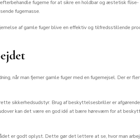
at efterbehandle fugerne for at sikre en holdbar og æstetisk flis
assende fugemasse.
jernelse af gamle fuger blive en effektiv og tilfredsstillende p
ejdet
ning, når man fjerner gamle fuger med en fugemejsel. Der er fler
ette sikkerhedsudstyr. Brug af beskyttelsesbriller er afgørende 
udover kan det være en god idé at bære høreværn for at beskytt
ådet er godt oplyst. Dette gør det lettere at se, hvor man arbej