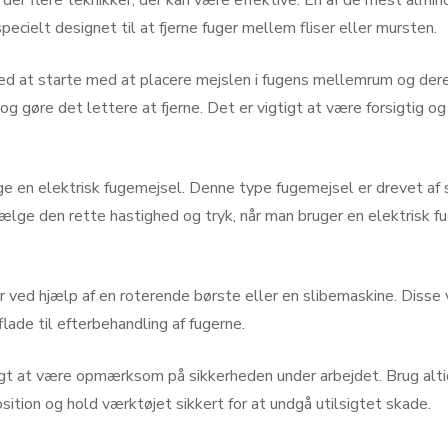
r der flere teknikker, der kan være effektive. En af de mest alm
pecielt designet til at fjerne fuger mellem fliser eller mursten.
ed at starte med at placere mejslen i fugens mellemrum og dere
g gøre det lettere at fjerne. Det er vigtigt at være forsigtig og
uge en elektrisk fugemejsel. Denne type fugemejsel er drevet af
 vælge den rette hastighed og tryk, når man bruger en elektrisk 
r ved hjælp af en roterende børste eller en slibemaskine. Disse v
lade til efterbehandling af fugerne.
igt at være opmærksom på sikkerheden under arbejdet. Brug alti
sition og hold værktøjet sikkert for at undgå utilsigtet skade.