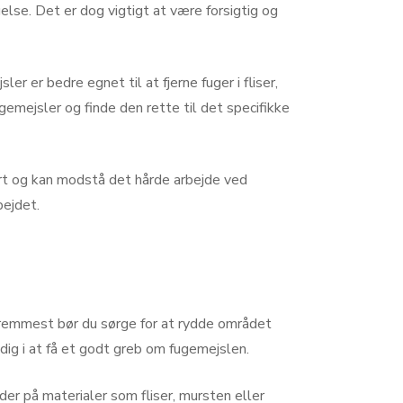
else. Det er dog vigtigt at være forsigtig og
r er bedre egnet til at fjerne fuger i fliser,
gemejsler og finde den rette til det specifikke
art og kan modstå det hårde arbejde ved
bejdet.
g fremmest bør du sørge for at rydde området
 dig i at få et godt greb om fugemejslen.
er på materialer som fliser, mursten eller