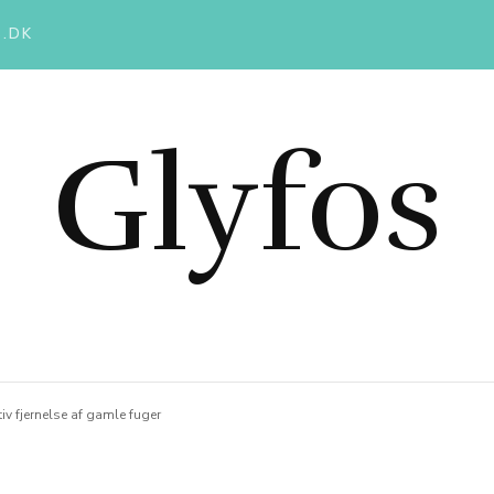
.DK
Glyfos
tiv fjernelse af gamle fuger