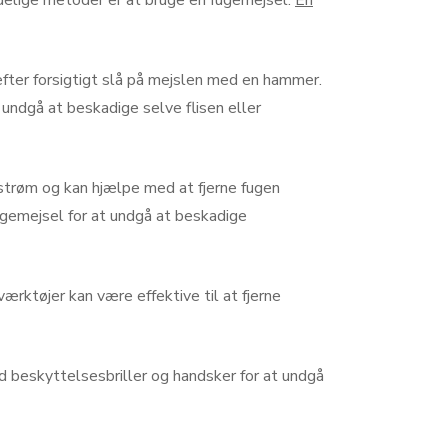
indelige metoder er at bruge en fugemejsel.
En
fter forsigtigt slå på mejslen med en hammer.
 undgå at beskadige selve flisen eller
 strøm og kan hjælpe med at fjerne fugen
fugemejsel for at undgå at beskadige
ærktøjer kan være effektive til at fjerne
d beskyttelsesbriller og handsker for at undgå