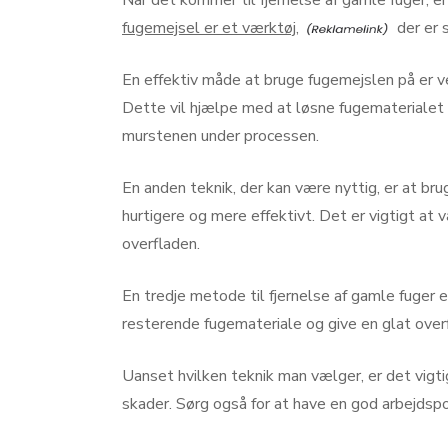
Når det kommer til fjernelse af gamle fuger, e
fugemejsel er et værktøj,
der er s
En effektiv måde at bruge fugemejslen på er v
Dette vil hjælpe med at løsne fugematerialet o
murstenen under processen.
En anden teknik, der kan være nyttig, er at br
hurtigere og mere effektivt. Det er vigtigt at
overfladen.
En tredje metode til fjernelse af gamle fuger e
resterende fugemateriale og give en glat overf
Uanset hvilken teknik man vælger, er det vigt
skader. Sørg også for at have en god arbejdspo