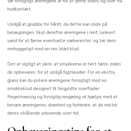
tør forsigtigt øreringene af for at fjerne snavs og olier fra
hudkontakt.
Undgå at gnubbe for hårdt, da dette kan slide på
belægningen. Skyl derefter øreringene i rent, lunkent
vand for at fjerne eventuelle sæberester, og tør dem
omhyggeligt med en ren, blød klud.
Det er vigtigt at sikre, at smykkerne er helt tørre, inden
de opbevares, for at undgå fugtskader. For en ekstra
glans kan du polere øreringene forsigtigt med en
smykkeklud designet til forgyldte overflader.
Regelmæssig og forsigtig rengøring vil hjælpe med at
bevare øreringenes skønhed og forhindre, at de mister
deres strålende udseende over tid.