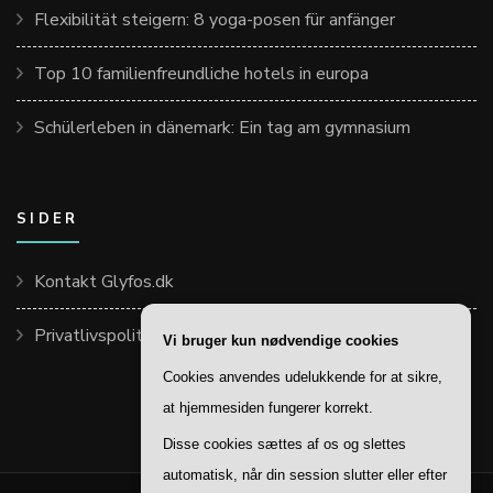
Flexibilität steigern: 8 yoga-posen für anfänger
Top 10 familienfreundliche hotels in europa
Schülerleben in dänemark: Ein tag am gymnasium
SIDER
Kontakt Glyfos.dk
Privatlivspolitik
Vi bruger kun nødvendige cookies
Cookies anvendes udelukkende for at sikre,
at hjemmesiden fungerer korrekt.
Disse cookies sættes af os og slettes
automatisk, når din session slutter eller efter